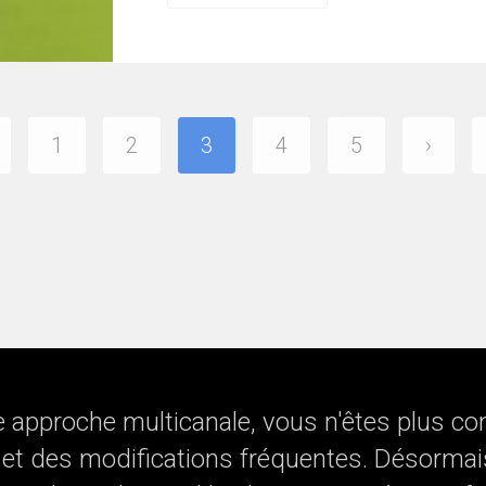
1
2
3
4
5
›
e approche multicanale, vous n'êtes plus co
s et des modifications fréquentes. Désormai