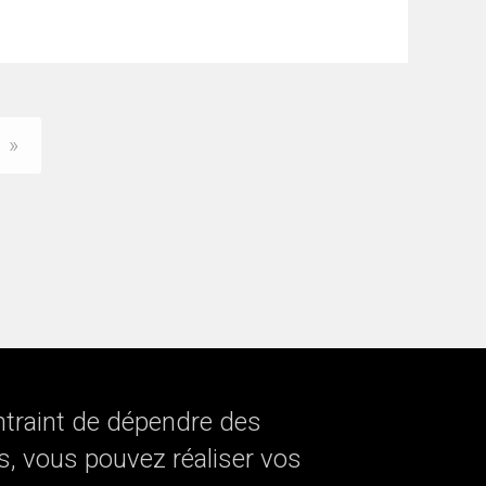
»
ntraint de dépendre des
s, vous pouvez réaliser vos