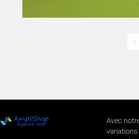
‹
Avec notr
variation