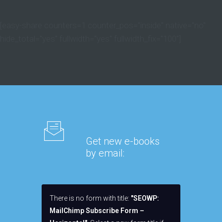
[easy-share counters=1 counter_pos="inside" native="no"
hide_total="yes" fullwidth="yes" fullwidth_fix="100"]
Get new e-books
by email:
There is no form with title:
"SEOWP:
MailChimp Subscribe Form –