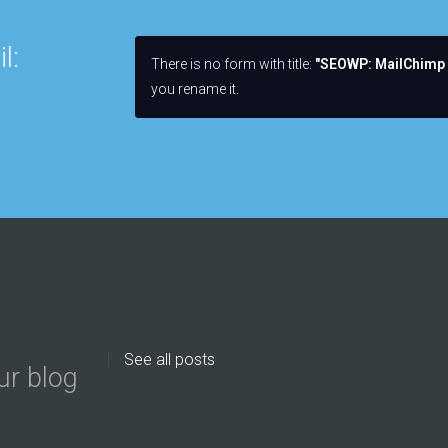
l:
There is no form with title:
"SEOWP: MailChimp 
you rename it.
See all posts
ur blog