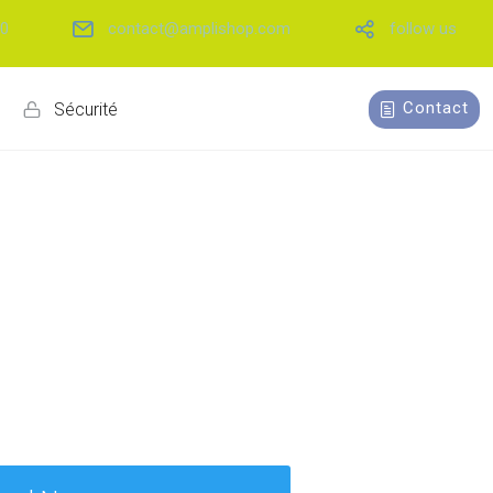
70
contact@amplishop.com
follow us
Contact
g
Sécurité