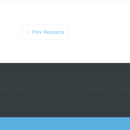
Prev. Resource
[easy-share counters=1 counter_pos="inside" native="no" hide_t