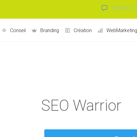
07.88.56.12.
Conseil
Branding
Création
WebMarketin
SEO Warrior