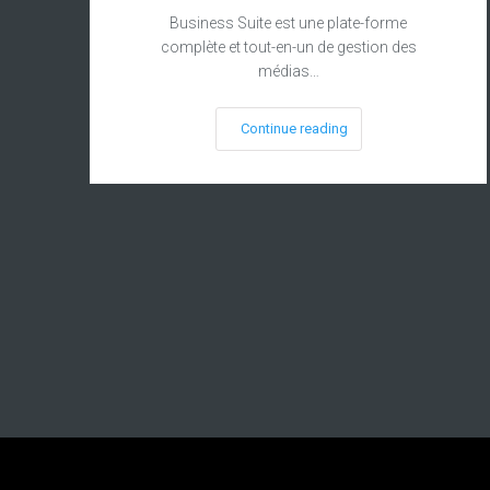
Business Suite est une plate-forme
complète et tout-en-un de gestion des
médias…
Continue reading