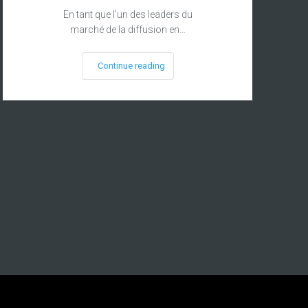
En tant que l'un des leaders du
marché de la diffusion en…
Continue reading