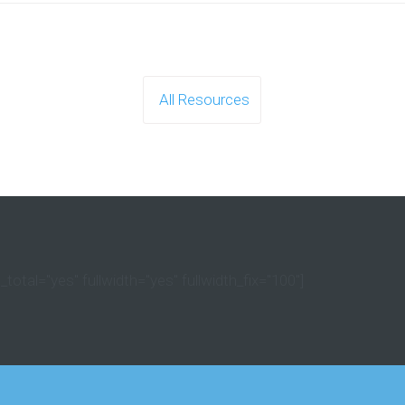
All Resources
otal="yes" fullwidth="yes" fullwidth_fix="100"]