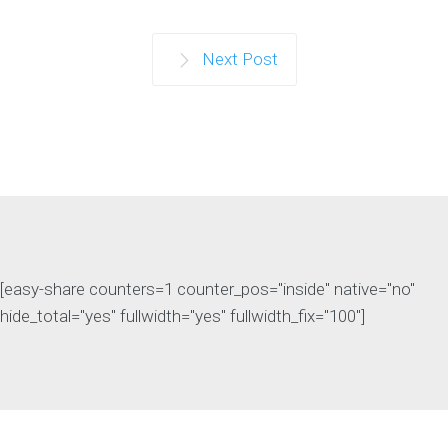
Next Post
[easy-share counters=1 counter_pos="inside" native="no"
hide_total="yes" fullwidth="yes" fullwidth_fix="100"]