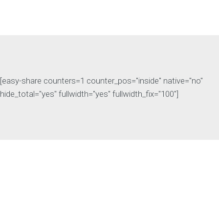
[easy-share counters=1 counter_pos="inside" native="no"
hide_total="yes" fullwidth="yes" fullwidth_fix="100"]