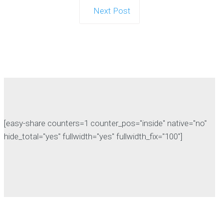
Next Post
Vente sociale avec Switcher
Studio
En tant que l'un des leaders du marché de la
diffusion en…
Continue reading
[easy-share counters=1 counter_pos="inside" native="no"
hide_total="yes" fullwidth="yes" fullwidth_fix="100"]
Les législateurs se battent pour
protéger le kratom avec un
nouveau projet de loi
Le kratom, une substance naturelle utilisée par
les consommateurs pour soulager la…