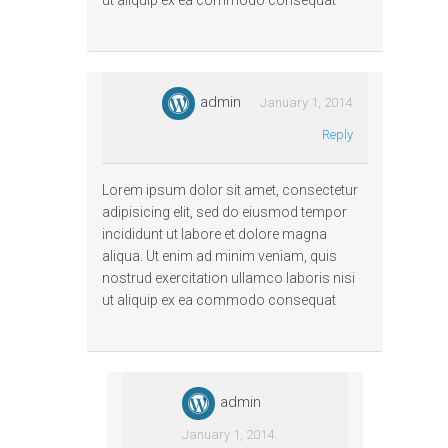
Stratégies de marketing en
ut aliquip ex ea commodo consequat
période de récession
Une récession est la dernière chose qu'un
propriétaire d'entreprise souhaite vivre, car…
admin
January 1, 2014
Reply
Continue reading
Lorem ipsum dolor sit amet, consectetur
adipisicing elit, sed do eiusmod tempor
incididunt ut labore et dolore magna
aliqua. Ut enim ad minim veniam, quis
Créer un calendrier de contenu
nostrud exercitation ullamco laboris nisi
ut aliquip ex ea commodo consequat
marketing
Un calendrier marketing efficace peut faire ou
défaire votre stratégie de contenu.…
admin
Continue reading
January 1, 2014