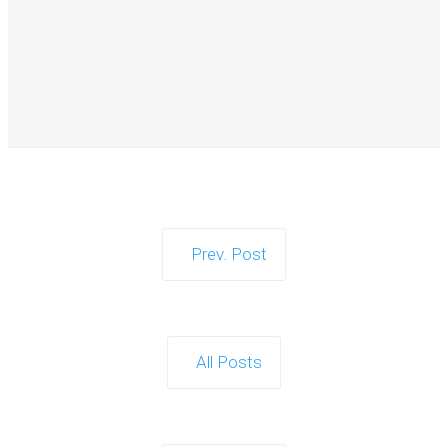
Business Suite est une plate-forme complète et
tout-en-un de gestion des médias…
Continue reading
Créer de meilleurs e-mails de
panier abandonné
Prev. Post
Source : Vraiment de bons e-mails Si vous vous
êtes déjà demandé pourquoi…
All Posts
Continue reading