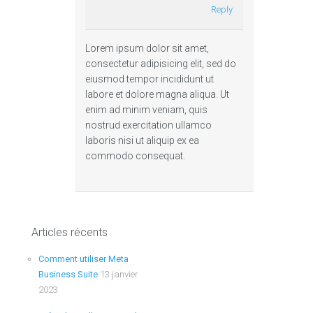
Reply
Lorem ipsum dolor sit amet,
consectetur adipisicing elit, sed do
Stratégie de marketing des
eiusmod tempor incididunt ut
médias sociaux | Technologies de
labore et dolore magna aliqua. Ut
enim ad minim veniam, quis
coalition
nostrud exercitation ullamco
laboris nisi ut aliquip ex ea
Cela va probablement sans dire, mais les médias
commodo consequat.
sociaux sont un élément…
Continue reading
Articles récents
Comment utiliser Meta
Business Suite
13 janvier
2023