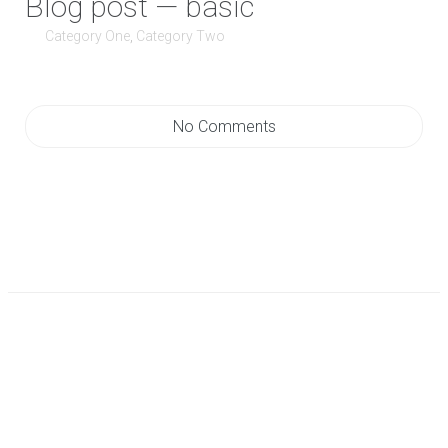
Blog post — basic
Category One
,
Category Two
No Comments