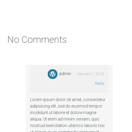
Continue reading
No Comments
Des avancées notables dans l'IA |
Blog
Tout au long de l'histoire de l'humanité, nous
admin
January 1, 2014
avons repoussé les limites…
Reply
Continue reading
Lorem ipsum dolor sit amet, consectetur
adipisicing elit, sed do eiusmod tempor
incididunt ut labore et dolore magna
aliqua. Ut enim ad minim veniam, quis
nostrud exercitation ullamco laboris nisi