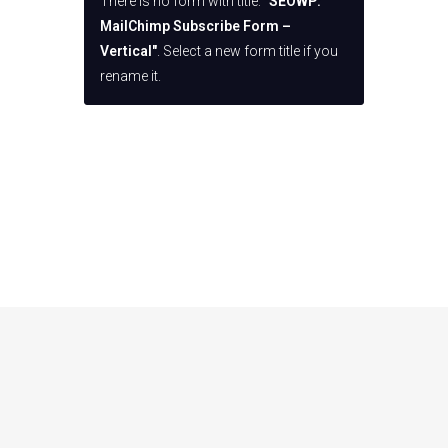
There is no form with title:
"SEOWP:
MailChimp Subscribe Form –
Vertical"
. Select a new form title if you
rename it.