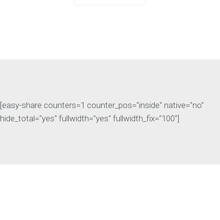
[easy-share counters=1 counter_pos="inside" native="no"
hide_total="yes" fullwidth="yes" fullwidth_fix="100"]